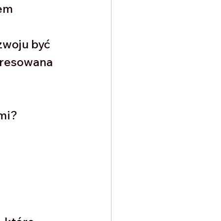
em 
zwoju być 
eresowana 
mi? 
 