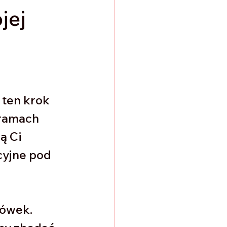
jej
ten krok 
ramach 
ą Ci 
cyjne pod 
ówek. 