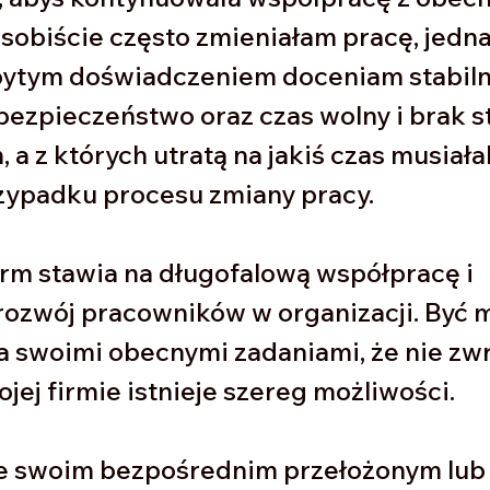
obiście często zmieniałam pracę, jedna
bytym doświadczeniem doceniam stabiln
 bezpieczeństwo oraz czas wolny i brak s
 a z których utratą na jakiś czas musiała
zypadku procesu zmiany pracy. 
irm stawia na długofalową współpracę i 
ozwój pracowników w organizacji. Być m
a swoimi obecnymi zadaniami, że nie zwr
jej firmie istnieje szereg możliwości. 
e swoim bezpośrednim przełożonym lub u