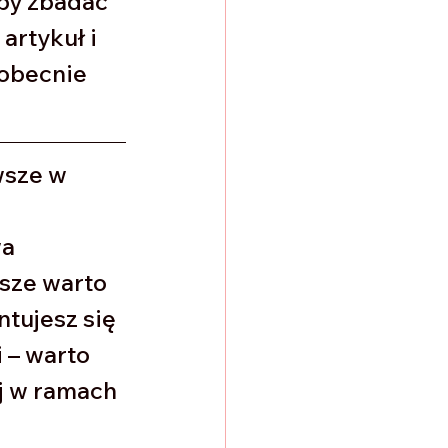
aby zbadać 
artykuł i 
 obecnie 
wsze w 
 
a 
wsze warto 
tujesz się 
 – warto 
j w ramach 