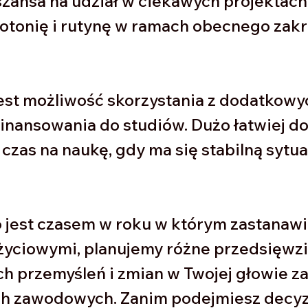
szansa na udział w ciekawych projektach,
otonię i rutynę w ramach obecnego zakr
est możliwość skorzystania z dodatkowyc
inansowania do studiów. Dużo łatwiej do
 czas na naukę, gdy ma się stabilną sytua
 jest czasem w roku w którym zastanawi
yciowymi, planujemy różne przedsięwzię
ych przemyśleń i zmian w Twojej głowie za
ch zawodowych. Zanim podejmiesz decyzj