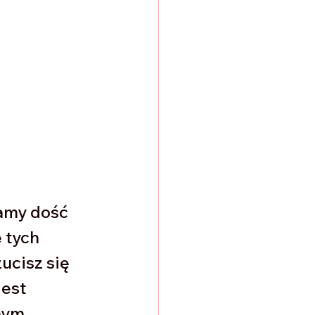
amy dość 
 tych 
ucisz się 
est 
nym 