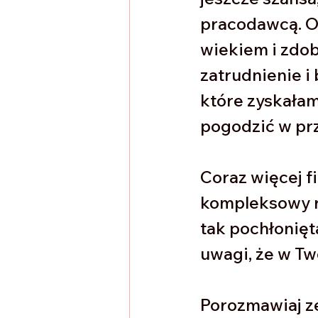
pracodawcą. Os
wiekiem i zdo
zatrudnienie i
które zyskałam,
pogodzić w pr
Coraz więcej f
kompleksowy r
tak pochłonięt
uwagi, że w Two
Porozmawiaj z