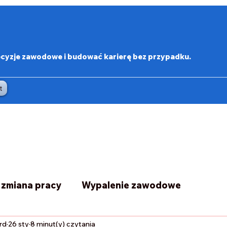
zje zawodowe i budować karierę bez przypadku.
t
i zmiana pracy
Wypalenie zawodowe
rd
26 sty
8 minut(y) czytania
Biblioteczka Menadżerki Marzeń