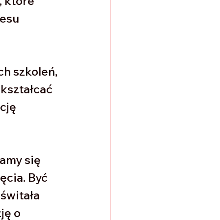
 które 
esu 
h szkoleń, 
kształcać 
cję 
amy się 
cia. Być 
świtała 
ę o 