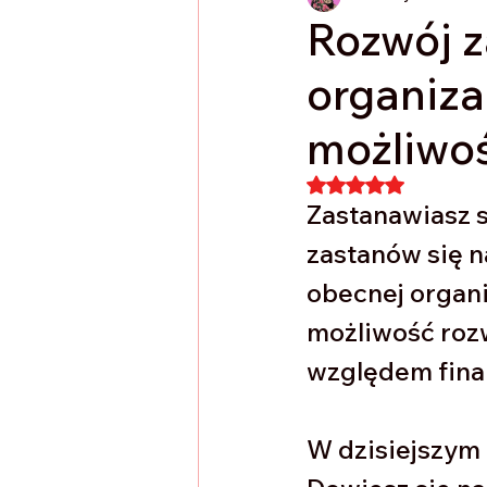
Rozwój 
organiza
możliwo
Oceniono na NaN 
Zastanawiasz s
zastanów się n
obecnej organi
możliwość rozw
względem fina
W dzisiejszym 