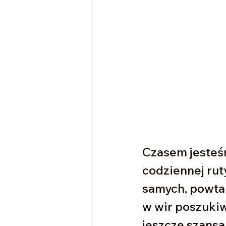
Czasem jesteś
codziennej ruty
samych, powtar
w wir poszukiw
jeszcze szans