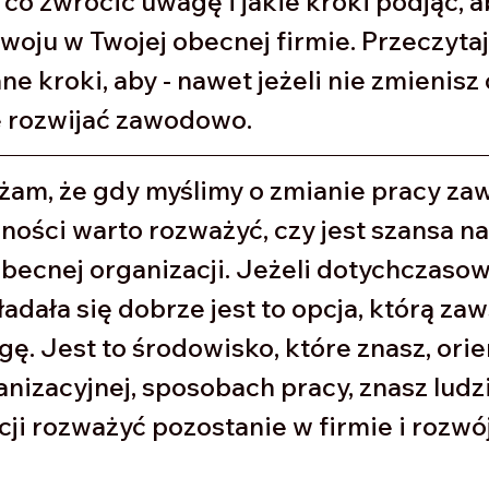
 co zwrócić uwagę i jakie kroki podjąć, 
oju w Twojej obecnej firmie. Przeczytaj 
e kroki, aby - nawet jeżeli nie zmienisz
ę rozwijać zawodowo. 
am, że gdy myślimy o zmianie pracy za
ności warto rozważyć, czy jest szansa na
becnej organizacji. Jeżeli dotychczasow
adała się dobrze jest to opcja, którą za
ę. Jest to środowisko, które znasz, orien
anizacyjnej, sposobach pracy, znasz ludzi
pcji rozważyć pozostanie w firmie i rozwó