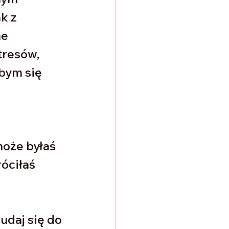
k z 
e 
tresów, 
bym się 
oże byłaś 
óciłaś 
daj się do 