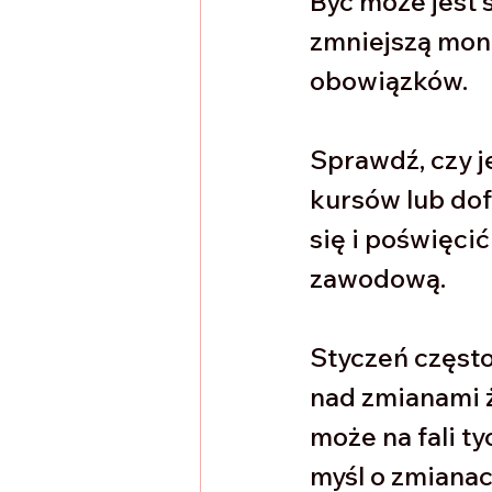
Być może jest 
zmniejszą mon
obowiązków. 
Sprawdź, czy j
kursów lub dof
się i poświęcić
zawodową. 
Styczeń często
nad zmianami ż
może na fali t
myśl o zmiana