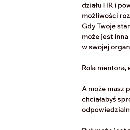
działu HR i po
możliwości roz
Gdy Twoje stan
może jest inna
w swojej organi
Rola mentora, 
A może masz p
chciałabyś spr
odpowiedzialn