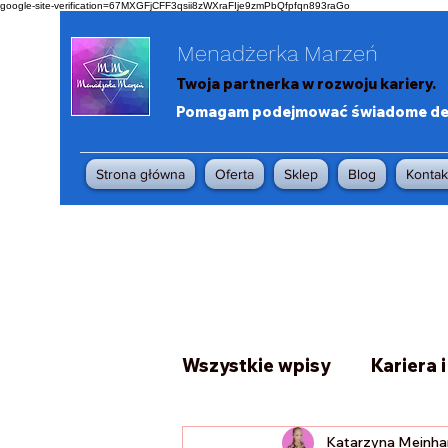
google-site-verification=67MXGFjCFF3qsii8zWXraFIje9zmPbQfpfqn893raGo
Menadżerka Marzeń
Twoja partnerka w rozwoju kariery.
Pomagam podejmować świadome decy
Strona główna
Oferta
Sklep
Blog
Kontak
Wszystkie wpisy
Kariera 
Katarzyna Meinha
Planowanie i organizacja