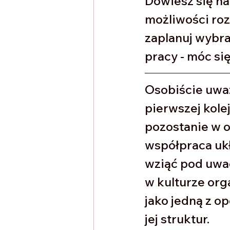
Dowiesz się na
możliwości rozw
zaplanuj wybran
pracy - móc si
Osobiście uważ
pierwszej kolej
pozostanie w o
współpraca ukł
wziąć pod uwag
w kulturze org
jako jedną z o
jej struktur. 