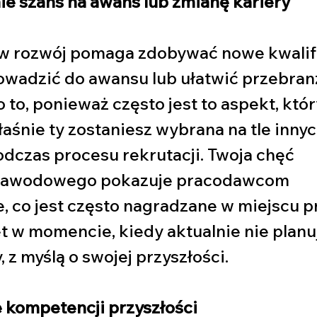
e szans na awans lub zmianę kariery
w rozwój pomaga zdobywać nowe kwalifi
wadzić do awansu lub ułatwić przebran
to, ponieważ często jest to aspekt, któr
łaśnie ty zostaniesz wybrana na tle innyc
czas procesu rekrutacji. Twoja chęć 
 zawodowego pokazuje pracodawcom 
 co jest często nagradzane w miejscu pr
t w momencie, kiedy aktualnie nie planu
 z myślą o swojej przyszłości. 
 kompetencji przyszłości