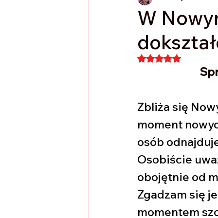
W Nowym
dokształ
Oceniono na NaN 
Spr
Zbliża się Now
moment nowych
osób odnajduje
Osobiście uważ
obojętnie od m
Zgadzam się je
momentem szcz