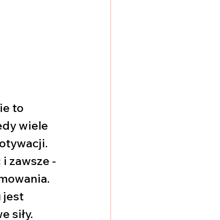
e to 
dy wiele 
tywacji. 
i zawsze - 
umowania. 
jest 
siły. 