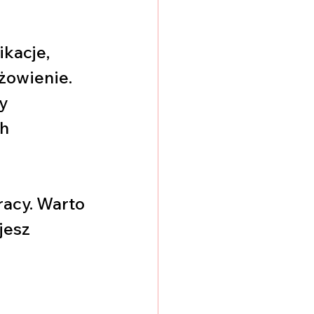
kacje, 
żowienie. 
y 
h 
acy. Warto 
jesz 