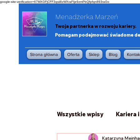
google-site-verification=67MXGFjCFF3qsii8zWXraFIje9zmPbQfpfqn893raGo
Menadżerka Marzeń
Twoja partnerka w rozwoju kariery.
Pomagam podejmować świadome decy
Strona główna
Oferta
Sklep
Blog
Kontak
Wszystkie wpisy
Kariera 
Katarzyna Meinha
Planowanie i organizacja