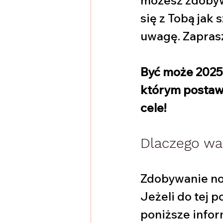
się z Tobą jak
uwagę. Zaprasz
Być może 2025
którym postawi
cele! 
Dlaczego war
Zdobywanie no
Jeżeli do tej p
poniższe infor