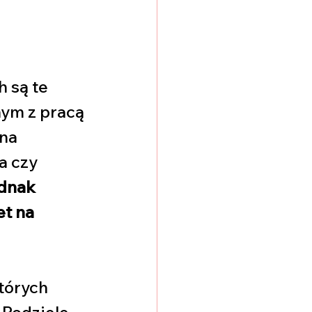
są te 
ym z pracą 
na 
a czy 
ednak 
t na 
tórych 
Podzielę 