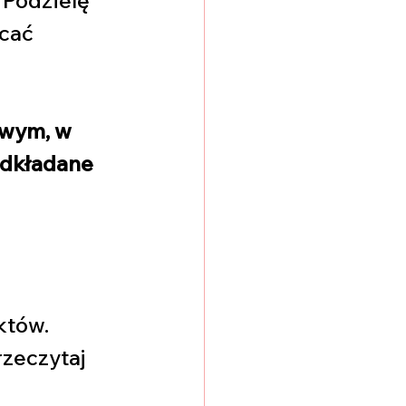
cać 
wym, w 
odkładane 
tów. 
rzeczytaj 