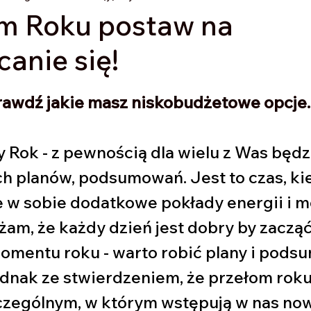
 Roku postaw na
canie się!
z 5 gwiazdek.
awdź jakie masz niskobudżetowe opcje.
y Rok - z pewnością dla wielu z Was będzi
 planów, podsumowań. Jest to czas, kie
 w sobie dodatkowe pokłady energii i mo
am, że każdy dzień jest dobry by zacząć 
omentu roku - warto robić plany i pods
dnak ze stwierdzeniem, że przełom roku 
ególnym, w którym wstępują w nas nowe 