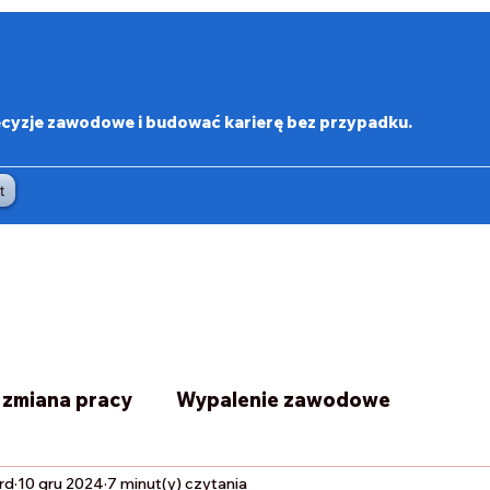
zje zawodowe i budować karierę bez przypadku.
t
i zmiana pracy
Wypalenie zawodowe
rd
10 gru 2024
7 minut(y) czytania
Biblioteczka Menadżerki Marzeń