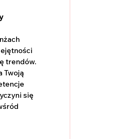
y
nżach 
ejętności 
ę trendów. 
 Twoją 
etencje 
yczyni się 
wśród 