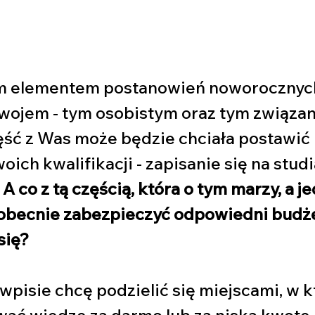
 elementem postanowień noworocznych 
wojem - tym osobistym oraz tym związan
ść z Was może będzie chciała postawić 
ich kwalifikacji - zapisanie się na studi
 
A co z tą częścią, która o tym marzy, a j
 obecnie zabezpieczyć odpowiedni budże
się? 
wpisie chcę podzielić się miejscami, w k
ć wiedzę za darmo lub za niską kwotę. 