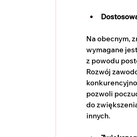
Dostosowan
Na obecnym, zm
wymagane jest 
z powodu postę
Rozwój zawodow
konkurencyjnoś
pozwoli poczuć 
do zwiększeni
innych.  